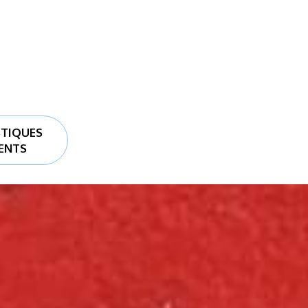
qu’une équipe composée de ressource
Utilisé en team building, le Profil de
essentielles pour la bonne articulatio
STIQUES
ENTS