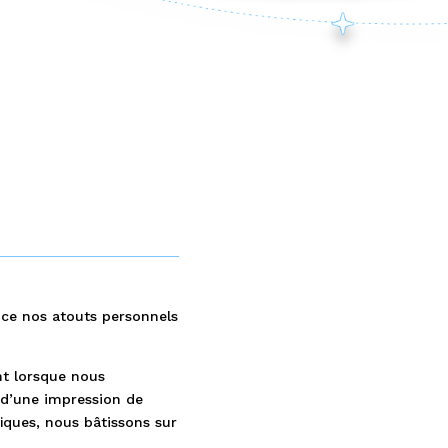
nce nos atouts personnels
Le profil d’équipe regroupe les profils
un même modèle les profils Talents d
ent lorsque nous
 d’une impression de
Le profil de l’équipe permet de vérifie
fiques, nous bâtissons sur
plus judicieuse et de s’assurer que l’
dire composée de ressources compléme